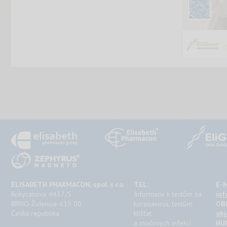
ELISABETH PHARMACON, spol. s r.o.
TEL:
E-M
Rokycanova 4437/5
Informace k testům na
inf
BRNO-Židenice 615 00
koronavirus, testům
OB
Česká republika
klíšťat
obj
a močových infekcí
HU