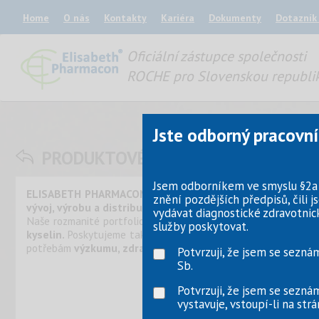
Home
O nás
Kontakty
Kariéra
Dokumenty
Dotazník
Oficiální zástupce společnosti
ROCHE pro Slovenskou republi
Jste odborný pracovní
PRODUKTOVÉ PORTFOLIO
Jsem odborníkem ve smyslu §2a Z
ELISABETH PHARMACON,
založená v roce 2001 se sídlem v B
znění pozdějších předpisů, čili
vývoj, výrobu a distribuci diagnostických zdravotnických 
vydávat diagnostické zdravotnic
Naše rozmanité portfolio zahrnuje pokročilá řešení pro
detekc
služby poskytovat.
kyselin.
Poskytujeme také široký sortiment
plastového spotř
potřebám
výzkumu, zdravotnictví, veterinárních a potravin
Potvrzuji, že jsem se seznám
Stáhněte si
Sb.
Potvrzuji, že jsem se seznámi
vystavuje, vstoupí-li na st