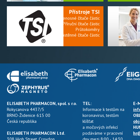
Přístroje TSI
Přenosné čítače částic
Příruční čítače částic
Průtokoměry
Nástěnné čítače částic
ELISABETH PHARMACON, spol. s r.o.
TEL:
E-M
Rokycanova 4437/5
Informace k testům na
inf
BRNO-Židenice 615 00
koronavirus, testům
OB
Česká republika
klíšťat
obj
a močových infekcí
HU
ELISABETH PHARMACON Ltd.
podáváme v pracovní
hr@
308 High Street, Croydon
dny mezi 8:00 - 14:30