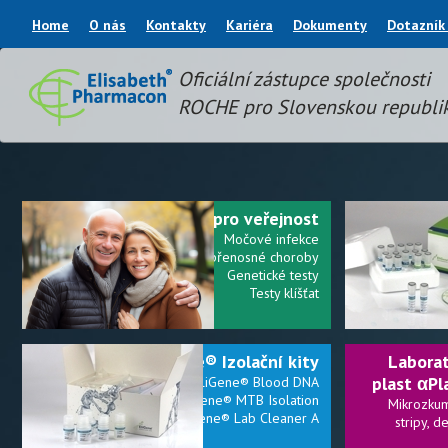
Home
O nás
Kontakty
Kariéra
Dokumenty
Dotazník
Oficiální zástupce společnosti
ROCHE pro Slovenskou republi
Služby pro veřejnost
Močové infekce
Pohlavně přenosné choroby
Genetické testy
Testy klíšťat
EliGene® Izolační kity
Laborat
plast αPl
EliGene® Blood DNA
EliGene® MTB Isolation
Mikrozkum
EliGene® Lab Cleaner A
stripy, d