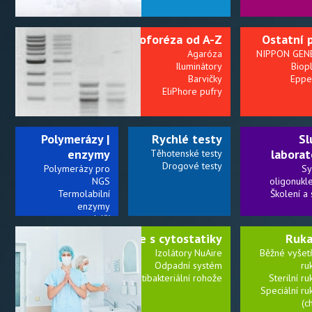
Připrav
Elektroforéza od A-Z
Ostatní 
kolonky a
Agaróza
NIPPON GEN
Iluminátory
Biopl
Barvičky
Eppe
EliPhore pufry
Polymerázy |
Rychlé testy
Sl
enzymy
laborat
Těhotenské testy
Drogové testy
Polymerázy pro
Sy
NGS
oligonukl
Termolabilní
Školení a 
enzymy
a další
Práce s cytostatiky
Ruka
Izolátory NuAire
Běžné vyšet
Odpadní systém
ru
Antibakteriální rohože
Sterilní ru
Speciální ru
(c