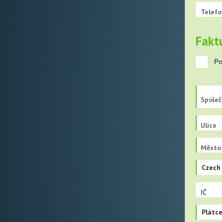
Telefo
Fakt
Po
Společ
Ulice
Město
Czech 
IČ
Plátc