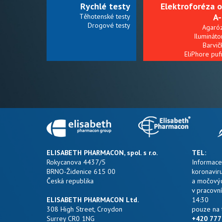
Rychlé testy
Elektroforéza 
A
Těhotenské testy
Drogové testy
Agaró
Ilumináto
Barvič
EliPhore puf
ELISABETH PHARMACON, spol. s r.o.
TEL:
Rokycanova 4437/5
Informace
BRNO-Židenice 615 00
koronaviru
Česká republika
a močovýc
v pracovní
ELISABETH PHARMACON Ltd.
14:30
308 High Street, Croydon
pouze na t
Surrey CR0 1NG
+420 777