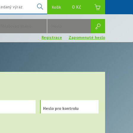
s is hint text for the Foo
0 Kč
Košík
d.
Registrace
Zapomenuté heslo
Heslo pro kontrolu