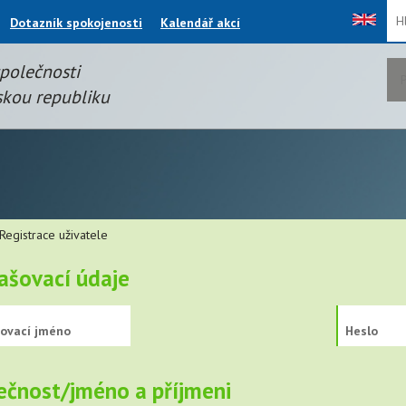
Thi
Dotazník spokojenosti
Kalendář akcí
fiel
společnosti
kou republiku
Registrace uživatele
lašovací údaje
šovací jméno
Heslo
ečnost/jméno a příjmeni