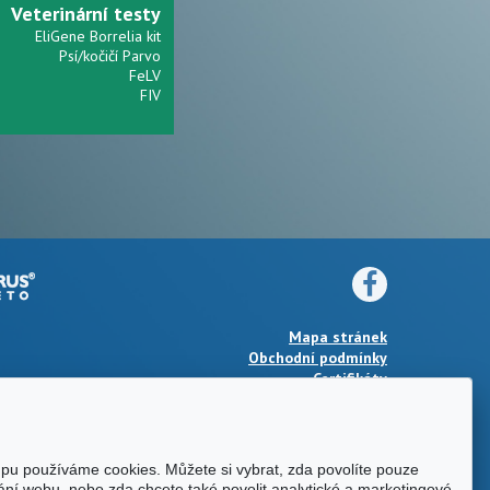
Veterinární testy
EliGene Borrelia kit
Psí/kočičí Parvo
FeLV
FIV
Mapa stránek
Obchodní podmínky
Certifikáty
upu používáme cookies. Můžete si vybrat, zda povolíte pouze
ání webu, nebo zda chcete také povolit analytické a marketingové