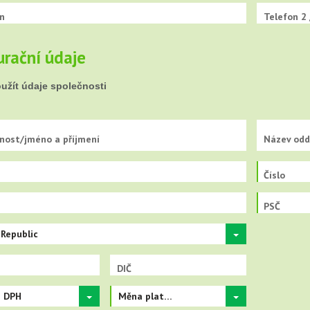
n
Telefon 2 
urační údaje
užít údaje společnosti
nost/jméno a příjmení
Název odd
Číslo
PSČ
Republic
DIČ
e DPH
Měna plateb