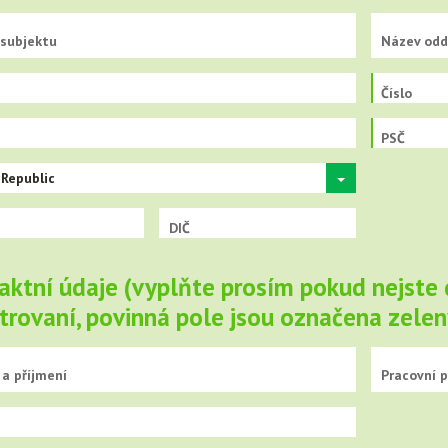
subjektu
Název odd
Číslo
PSČ
Republic
DIČ
aktní údaje (vyplňte prosím pokud nejste
strovaní, povinná pole jsou označena zel
a příjmení
Pracovní 