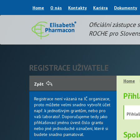
Home
O nás
Kontakty
Kariéra
Dokumenty
Oficiální zástupce 
ROCHE pro Slovens
REGISTRACE UŽIVATELE
Home
Zpět
Přih
Registrace není vázaná na IČ organizace,
proto můžete velmi snadno vytvořit účet
např. k jednotlivým grantům, nebo pro
Přihla
vaši laboratoř. Doporučujeme tedy jako
přihlašovací jméno úvest číslo grantu
nebo jiné jednoduché označení, které si
Spol
budete snadno pamatovat.