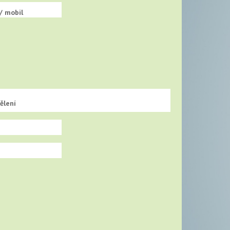
/ mobil
ělení