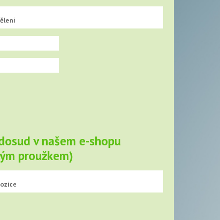
ělení
 dosud v našem e-shopu
eným proužkem)
pozice