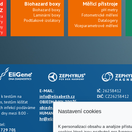
od
Biohazard boxy
Měřící přístroje
-Z
Biohazard boxy
pH metry
Laminární boxy
Fotometrické měření
za
Podtlakové izolátory
Datalogery
ry
Víceparametrové měření
ky
ry
E-MAIL:
IČ:
26258412
 k testům na
info@elisabeth.cz
DIČ:
CZ26258412
s, testům klíšťat
OBJEDNÁVKY ZBOŽÍ:
h infekcí podáváme
objednavky@elisabeth.cz
Nastavení cookies
 dny mezi 8:00 -
HUMAN RESOURCES:
hr@elisabeth.cz
el:
K personalizaci obsahu a analýze příst
 729 701
cookies které jsou nezbytné pro fungov