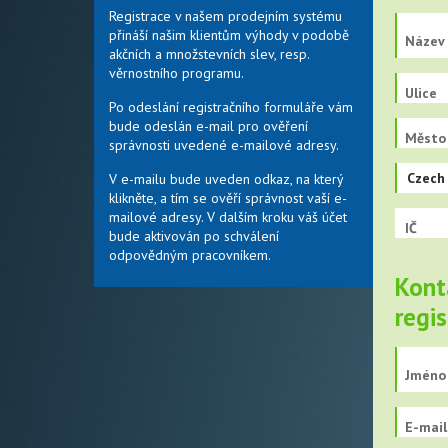
Registrace v našem prodejním systému
přináší našim klientům výhody v podobě
Název 
akčních a množstevních slev, resp.
věrnostního programu.
Ulice
Po odeslání registračního formuláře vám
bude odeslán e-mail pro ověření
Město
správnosti uvedené e-mailové adresy.
Czech 
V e-mailu bude uveden odkaz, na který
klikněte, a tím se ověří správnost vaší e-
mailové adresy. V dalším kroku váš účet
IČ
bude aktivován po schválení
odpovědným pracovníkem.
Kont
regi
Jméno 
E-mail