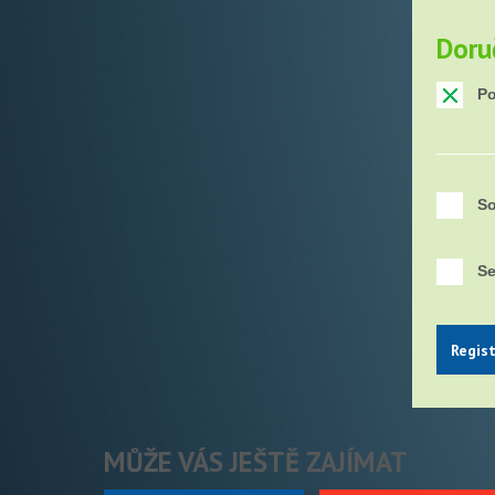
Doru
Po
So
Se
Regis
MŮŽE VÁS JEŠTĚ ZAJÍMAT