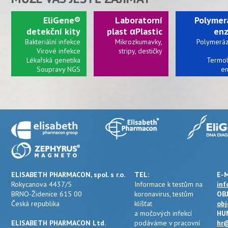
EliGene®
Laboratorní
Polymerá
detekční kity
plast αPlastic
en
Bakteriální infekce
Mikrozkumavky,
Polymeráz
Virové infekce
stripy, destičky
Lékařská genetika
Termol
Soupravy NGS
e
a
Připravujeme:
kolonky a další
ELISABETH PHARMACON, spol. s r.o.
TEL:
E-M
Rokycanova 4437/5
Informace k testům na
inf
BRNO-Židenice 615 00
koronavirus, testům
OB
Česká republika
klíšťat
obj
a močových infekcí
HU
ELISABETH PHARMACON Ltd.
podáváme v pracovní
hr@