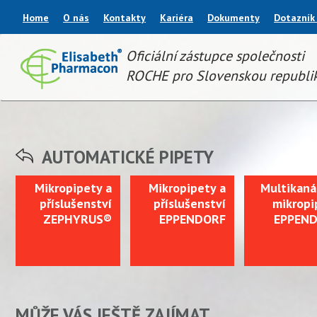
Home
O nás
Kontakty
Kariéra
Dokumenty
Dotazník
Oficiální zástupce společnosti
ROCHE pro Slovenskou republi
AUTOMATICKÉ PIPETY
Mikropipety a
Mikropipety a
Multikaná
příslušenství
příslušenství
mikropi
ZEPHYRUS®
EPPENDORF
EPPEN
MŮŽE VÁS JEŠTĚ ZAJÍMAT