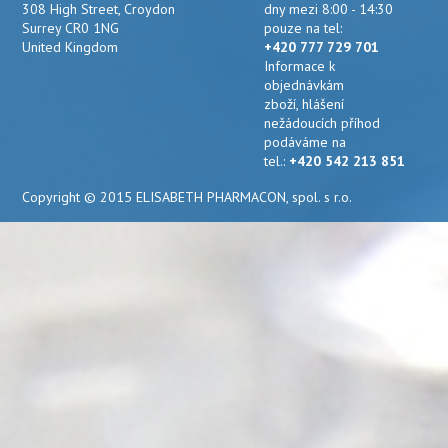
308 High Street, Croydon
dny mezi 8:00 - 14:30
Surrey CR0 1NG
pouze na tel:
United Kingdom
+420 777 729 701
Informace k
objednávkám
zboží, hlášení
nežádoucích příhod
podáváme na
tel.:
+420 542 213 851
Copyright © 2015 ELISABETH PHARMACON, spol. s r.o.