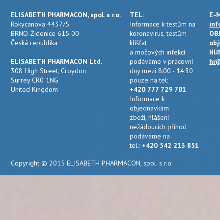
ELISABETH PHARMACON, spol. s r.o.
TEL:
E-M
Rokycanova 4437/5
Informace k testům na
inf
BRNO-Židenice 615 00
koronavirus, testům
OB
Česká republika
klíšťat
obj
a močových infekcí
HU
ELISABETH PHARMACON Ltd.
podáváme v pracovní
hr@
308 High Street, Croydon
dny mezi 8:00 - 14:30
Surrey CR0 1NG
pouze na tel:
United Kingdom
+420 777 729 701
Informace k
objednávkám
zboží, hlášení
nežádoucích příhod
podáváme na
tel.:
+420 542 213 851
Copyright © 2015 ELISABETH PHARMACON, spol. s r.o.