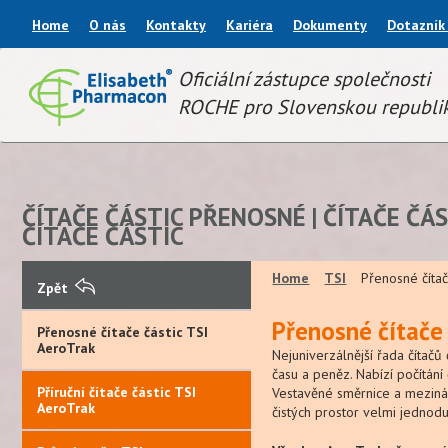
Home
O nás
Kontakty
Kariéra
Dokumenty
Dotazník
Oficiální zástupce společnosti
ROCHE pro Slovenskou republi
ČÍTAČE ČÁSTIC PŘENOSNÉ | ČÍTAČE ČÁ
ČÍTAČE ČÁSTIC
Home
TSI
Přenosné čítač
Zpět
Přenosné čítače 
Přenosné čítače částic TSI
AeroTrak
Nejuniverzálnější řada čítačů 
času a peněz. Nabízí počítání 
Příruční čítače částic TSI
Vestavěné směrnice a meziná
AeroTrak
čistých prostor velmi jednod