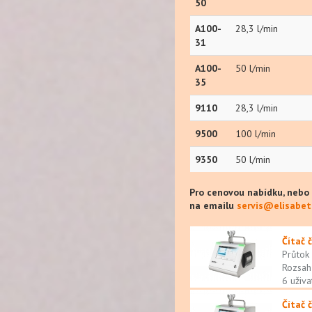
50
A100-
28,3 l/min
31
A100-
50 l/min
35
9110
28,3 l/min
9500
100 l/min
9350
50 l/min
Pro cenovou nabídku, nebo
na emailu
servis@elisabet
Čítač 
Průtok
Rozsah
6 uživa
Čítač 