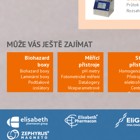
Průtok
Rozsah
MŮŽE VÁS JEŠTĚ ZAJÍMAT
Biohazard
Měřící
S
boxy
přístroje
přís
Biohazard boxy
pH metry
Homogeniz
Laminární boxy
Fotometrické měření
Přístro
Podtlakové
Datalogery
elektro
izolátory
Víceparametrové
Cent
měření
Termo