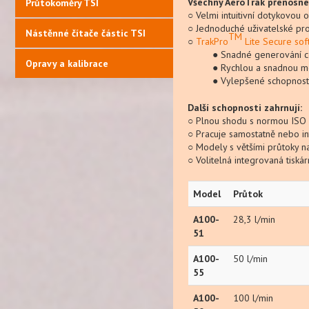
Všechny AeroTrak přenosné 
Průtokoměry TSI
○ Velmi intuitivní dotykovou
○ Jednoduché uživatelské pros
Nástěnné čítače částic TSI
TM
○
TrakPro
Lite Secure so
● Snadné generování certif
Opravy a kalibrace
● Rychlou a snadnou metod
● Vylepšené schopnost
Další schopnosti zahrnují:
○ Plnou shodu s normou ISO
○ Pracuje samostatně nebo i
○ Modely s většími průtoky n
○ Volitelná integrovaná tiská
Model
Průtok
A100-
28,3 l/min
51
A100-
50 l/min
55
A100-
100 l/min