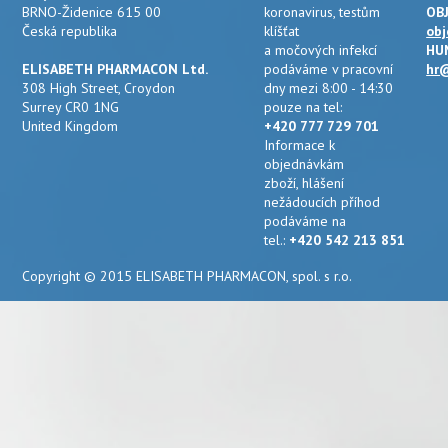
BRNO-Židenice 615 00
koronavirus, testům
OB
Česká republika
klíšťat
obj
a močových infekcí
HU
ELISABETH PHARMACON Ltd.
podáváme v pracovní
hr@
308 High Street, Croydon
dny mezi 8:00 - 14:30
Surrey CR0 1NG
pouze na tel:
United Kingdom
+420 777 729 701
Informace k
objednávkám
zboží, hlášení
nežádoucích příhod
podáváme na
tel.:
+420 542 213 851
Copyright © 2015 ELISABETH PHARMACON, spol. s r.o.