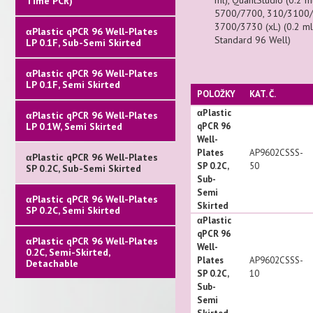
ml), QuantStudio (0.2 ml
Time PCR)
5700/7700, 310/3100/3
3700/3730 (xL) (0.2 ml
αPlastic qPCR 96 Well-Plates
Standard 96 Well)
LP 0.1F, Sub-Semi Skirted
αPlastic qPCR 96 Well-Plates
LP 0.1F, Semi Skirted
POLOŽKY
KAT. Č.
αPlastic
αPlastic qPCR 96 Well-Plates
LP 0.1W, Semi Skirted
qPCR 96
Well-
Plates
AP9602CSSS-
αPlastic qPCR 96 Well-Plates
SP 0.2C,
50
SP 0.2C, Sub-Semi Skirted
Sub-
Semi
αPlastic qPCR 96 Well-Plates
Skirted
SP 0.2C, Semi Skirted
αPlastic
qPCR 96
αPlastic qPCR 96 Well-Plates
Well-
0.2C, Semi-Skirted,
Plates
AP9602CSSS-
Detachable
SP 0.2C,
10
Sub-
Semi