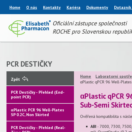
Home
O nás
Kontakty
Kariéra
Dokumenty
Dotazník
Oficiální zástupce společnosti
ROCHE pro Slovenskou republi
PCR DESTIČKY
Home
Laboratorní spotře
Zpět
αPlastic qPCR 96 Well-Plates
PCR Destičky - Přehled (End-
αPlastic qPCR 96
point PCR)
Sub-Semi Skirte
αPlastic PCR 96 Well-Plates
SP 0.2C, Non Skirted
Ověřená kompatibilita s násle
ABI
- 7000, 7300, 7500,
PCR Destičky - Přehled (Real-