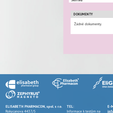
Skirted
DOKUMENTY
Žádné dokumenty.
ELISABETH PHARMACON, spol. s r.o.
TEL:
E-M
Rokycanova 4437/5
Informace k testům na
inf