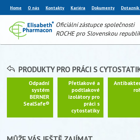
Home
O nás
Kontakty
Kariéra
Dokumenty
Dotazník
Oficiální zástupce společnosti
ROCHE pro Slovenskou republi
PRODUKTY PRO PRÁCI S CYTOSTATI
Odpadní
Přetlakové a
Antibakter
systém
podtlakové
ro
BERNER
izolátory pro
SealSafe®
práci s
cytostatiky
MŮŽE VÁS JEŠTĚ ZAJÍMAT