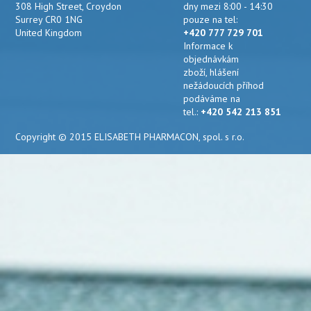
308 High Street, Croydon
dny mezi 8:00 - 14:30
Surrey CR0 1NG
pouze na tel:
United Kingdom
+420 777 729 701
Informace k
objednávkám
zboží, hlášení
nežádoucích příhod
podáváme na
tel.:
+420 542 213 851
Copyright © 2015 ELISABETH PHARMACON, spol. s r.o.