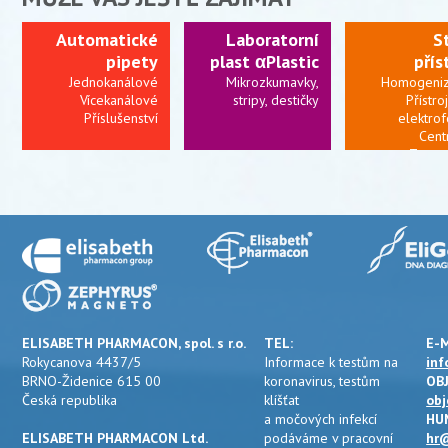
Automatické
Laboratorní
S
pipety
plast αPlastic
přís
Jednokanálové
Mikrozkumavky,
Homogeniz
Vícekanálové
stripy, destičky
Přístro
Příslušenství
elektro
Cent
Termo
Připravujeme:
kolonky a další
ELISABETH PHARMACON, spol. s r.o.
TEL:
E-M
Rokycanova 4437/5
Informace k testům na
inf
BRNO-Židenice 615 00
koronavirus, testům
OB
Česká republika
klíšťat
obj
a močových infekcí
HU
ELISABETH PHARMACON Ltd.
podáváme v pracovní
hr@