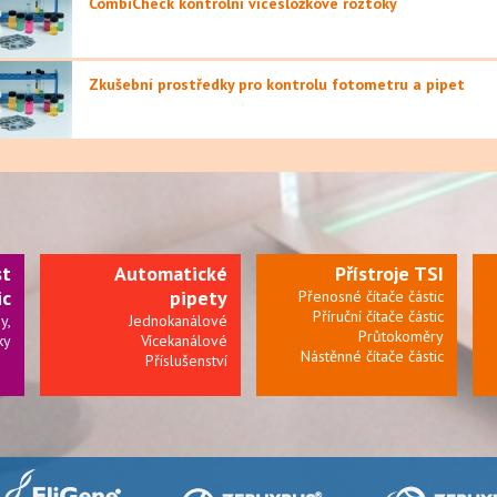
CombiCheck kontrolní vícesložkové roztoky
Zkušební prostředky pro kontrolu fotometru a pipet
st
Automatické
Přístroje TSI
ic
pipety
Přenosné čítače částic
Příruční čítače částic
y,
Jednokanálové
Průtokoměry
ky
Vícekanálové
Nástěnné čítače částic
Příslušenství
 a
ší