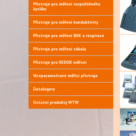
Přístroje pro měření rozpuštěného
kyslíku
Přístroje pro měření konduktivity
Přístroje pro měření BSK a respirace
Přístroje pro měření zákalu
Přístroje pro REDOX měření
Víceparametrové měřící přístroje
Datalogery
Ostatní produkty WTW