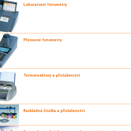
Laboratorní fotometry
Přenosné fotometry
Termoreaktory a příslušenství
Rozkladná činidla a příslušenství