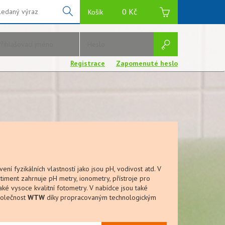
s is hint text for the Foo
0 Kč
Košík
d.
Registrace
Zapomenuté heslo
ní fyzikálních vlastností jako jsou pH, vodivost atd. V
timent zahrnuje pH metry, ionometry, přístroje pro
aké vysoce kvalitní fotometry. V nabídce jsou také
Společnost
WTW
díky propracovaným technologickým