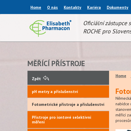
Home
O nás
Kontakty
Kariéra
Dokumenty
Oficiální zástupce 
ROCHE pro Slovens
MĚŘÍCÍ PŘÍSTROJE
Home
Zpět
Fotom
pH metry a příslušenství
Německá
nabídce 
Fotometrické přístroje a příslušenství
stanovení
měřící za
Přístroje pro iontové selektivní
procesům
měření