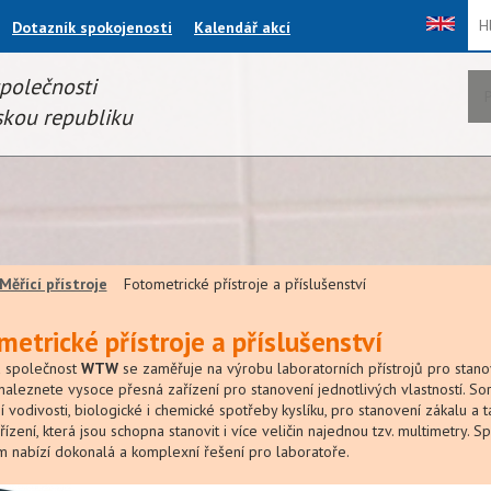
Thi
Dotazník spokojenosti
Kalendář akcí
fiel
společnosti
kou republiku
Měřící přístroje
Fotometrické přístroje a příslušenství
etrické přístroje a příslušenství
 společnost
WTW
se zaměřuje na výrobu laboratorních přístrojů pro stanove
naleznete vysoce přesná zařízení pro stanovení jednotlivých vlastností. Sor
 vodivosti, biologické i chemické spotřeby kyslíku, pro stanovení zákalu a t
řízení, která jsou schopna stanovit i více veličin najednou tzv. multimetry. 
 nabízí dokonalá a komplexní řešení pro laboratoře.