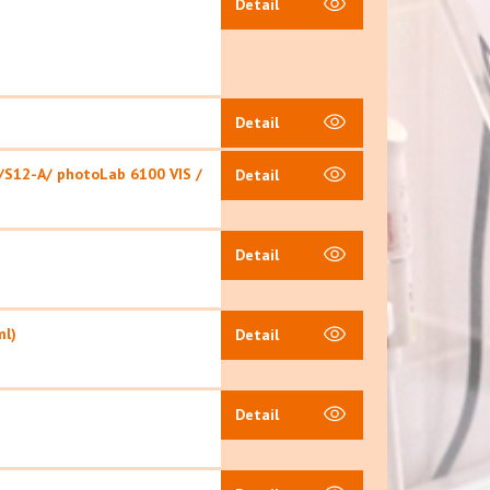
Detail
Detail
 /S12-A/ photoLab 6100 VIS /
Detail
Detail
ml)
Detail
Detail