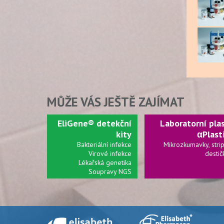
MŮŽE VÁS JEŠTĚ ZAJÍMAT
EliGene® detekční
Laboratorní pla
kity
αPlast
Bakteriální infekce
Mikrozkumavky, strip
Virové infekce
destič
Lékařská genetika
Soupravy NGS
Připravujeme: kolonky
dal