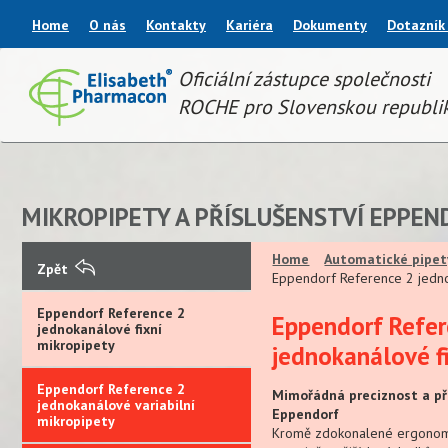
Home
O nás
Kontakty
Kariéra
Dokumenty
Dotazník
Oficiální zástupce společnosti
ROCHE pro Slovenskou republi
MIKROPIPETY A PŘÍSLUŠENSTVÍ EPPEN
Home
Automatické pipet
Zpět
Eppendorf Reference 2 jedno
Eppendorf Reference 2
Eppendorf Refer
jednokanálové fixní
mikropipety
jednokanálové f
Eppendorf Reference 2
Mimořádná preciznost a př
jednokanálové variabilní
Eppendorf
mikropipety
Kromě zdokonalené ergonomi