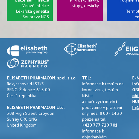
Bakteriální infekce
Mikrozkumavky,
Polymeráz
Virové infekce
stripy, destičky
Lékařská genetika
Termol
Soupravy NGS
e
a
Připravujeme:
kolonky a další
ELISABETH PHARMACON, spol. s r.o.
TEL:
E-M
Rokycanova 4437/5
Informace k testům na
inf
BRNO-Židenice 615 00
koronavirus, testům
OB
Česká republika
klíšťat
obj
a močových infekcí
HU
ELISABETH PHARMACON Ltd.
podáváme v pracovní
hr@
308 High Street, Croydon
dny mezi 8:00 - 14:30
Surrey CR0 1NG
pouze na tel:
United Kingdom
+420 777 729 701
Informace k
objednávkám