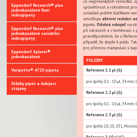
co nejpřesnějších výsledků, o
Eppendorf Research® plus
spolehlivost a robustnost pro 
jednokanálové fixní
ovládání jedním tlačítkem nen
mikropipety
umožňuje
aktivní redukci a
pipetu.
Odolná rukojeť
vyrob
Eppendorf Research® plus
při nárazech a v kombinaci s
jednokanálové variabilní
pravděpodobné, že u Referen
mikropipety
případě, že dojde k pádu. Tat
pro přesnou manipulaci s kap
Eppendorf Xplorer®
jednokanálové
POLOŽKY
Varipette® 4720 pipeta
Reference 2, 1 µl (G)
pro špičky 0,1 - 10 μl, 34 mm;
Držáky pipet a dobíjecí
stojany
Reference 2, 2 µl (G)
pro špičky 0,1 - 10 μl, 34 mm; 
Reference 2, 5 µl (G)
pro špičky 10, 20, 20 L, Micro