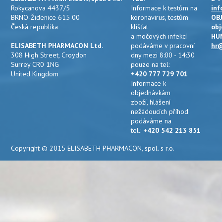
Rokycanova 4437/5
Informace k testům na
inf
BRNO-Židenice 615 00
koronavirus, testům
OB
Česká republika
klíšťat
obj
a močových infekcí
HU
ELISABETH PHARMACON Ltd.
podáváme v pracovní
hr@
308 High Street, Croydon
dny mezi 8:00 - 14:30
Surrey CR0 1NG
pouze na tel:
United Kingdom
+420 777 729 701
Informace k
objednávkám
zboží, hlášení
nežádoucích příhod
podáváme na
tel.:
+420 542 213 851
Copyright © 2015 ELISABETH PHARMACON, spol. s r.o.