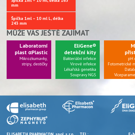
Špička 1ml – 10 ml, délka 165
mm
Špička 1ml – 10 ml L, délka
243 mm
MŮŽE VÁS JEŠTĚ ZAJÍMAT
Laboratorní
EliGene®
M
plast αPlastic
detekční kity
přís
Mikrozkumavky,
Bakteriální infekce
pH 
stripy, destičky
Virové infekce
Fotometrické 
Lékařská genetika
Datal
Soupravy NGS
Víceparame
m
Připravujeme:
kolonky a další
ELISABETH PHARMACON, spol. s r.o.
TEL:
E-M