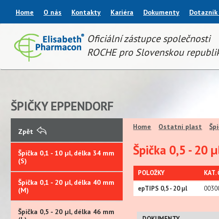
Home
O nás
Kontakty
Kariéra
Dokumenty
Dotazník
Oficiální zástupce společnosti
ROCHE pro Slovenskou republi
ŠPIČKY EPPENDORF
Home
Ostatní plast
Šp
Zpět
Špička 0,5 - 20 
Špička 0,1 - 10 µl, délka 34 mm
(S)
POLOŽKY
KAT. 
Špička 0,1 - 20 µl, délka 40 mm
epTIPS 0,5 - 20 µl
0030
(M)
Špička 0,5 - 20 µl, délka 46 mm
DOKUMENTY