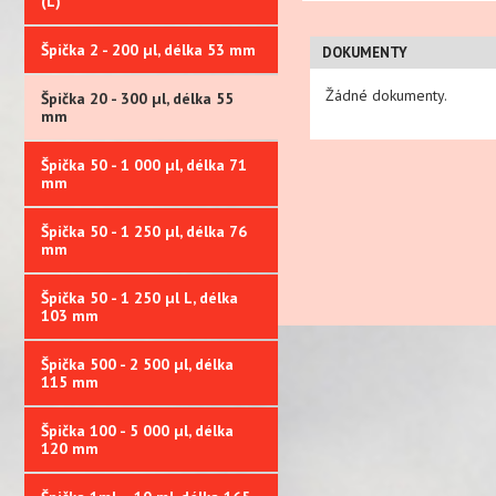
(L)
Špička 2 - 200 µl, délka 53 mm
DOKUMENTY
Žádné dokumenty.
Špička 20 - 300 µl, délka 55
mm
Špička 50 - 1 000 µl, délka 71
mm
Špička 50 - 1 250 µl, délka 76
mm
Špička 50 - 1 250 µl L, délka
103 mm
Špička 500 - 2 500 µl, délka
115 mm
Špička 100 - 5 000 µl, délka
120 mm