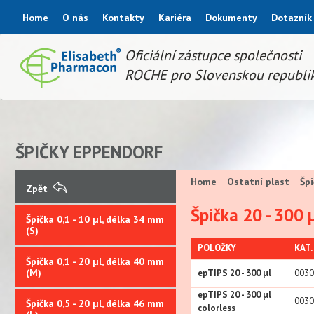
Home
O nás
Kontakty
Kariéra
Dokumenty
Dotazník
Oficiální zástupce společnosti
ROCHE pro Slovenskou republi
ŠPIČKY EPPENDORF
Home
Ostatní plast
Šp
Zpět
Špička 20 - 300 
Špička 0,1 - 10 µl, délka 34 mm
(S)
POLOŽKY
KAT. 
Špička 0,1 - 20 µl, délka 40 mm
(M)
epTIPS 20 - 300 µl
003
epTIPS 20 - 300 µl
003
Špička 0,5 - 20 µl, délka 46 mm
colorless