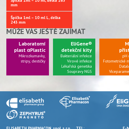
Špička 1ml – 10 ml, délka 165
mm
Špička 1ml – 10 ml L, délka
243 mm
MŮŽE VÁS JEŠTĚ ZAJÍMAT
Laboratorní
EliGene®
M
plast αPlastic
detekční kity
přís
Mikrozkumavky,
Bakteriální infekce
pH 
stripy, destičky
Virové infekce
Fotometrické 
Lékařská genetika
Datal
Soupravy NGS
Víceparame
m
Připravujeme:
kolonky a další
ELISABETH PHARMACON, spol. s r.o.
TEL:
E-M