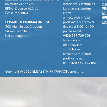
Rokycanova 4437/5
Informace k testům na
inf
BRNO-Židenice 615 00
koronavirus, testům
OB
Česká republika
klíšťat
obj
a močových infekcí
HU
ELISABETH PHARMACON Ltd.
podáváme v pracovní
hr@
308 High Street, Croydon
dny mezi 8:00 - 14:30
Surrey CR0 1NG
pouze na tel:
United Kingdom
+420 777 729 701
Informace k
objednávkám
zboží, hlášení
nežádoucích příhod
podáváme na
tel.:
+420 542 213 851
Copyright © 2015 ELISABETH PHARMACON, spol. s r.o.