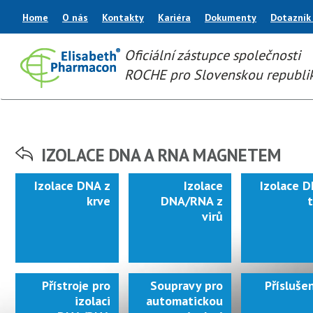
Home
O nás
Kontakty
Kariéra
Dokumenty
Dotazník
Oficiální zástupce společnosti
ROCHE pro Slovenskou republi
IZOLACE DNA A RNA MAGNETEM
Izolace DNA z
Izolace
Izolace D
krve
DNA/RNA z
virů
Přístroje pro
Soupravy pro
Přísluše
izolaci
automatickou