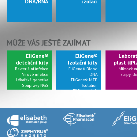
DNA/RNA
izolaci
MŮŽE VÁS JEŠTĚ ZAJÍMAT
EliGene®
EliGene®
Laborat
detekční kity
Izolační kity
plast αPl
Bakteriální infekce
EliGene® Blood
Mikrozkum
Virové infekce
DNA
stripy, d
Lékařská genetika
EliGene® MTB
Soupravy NGS
Isolation
EliGene® Lab
Cleaner A
Připrav
kolonky a