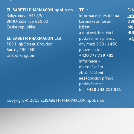
ELISABETH PHARMACON, spol. s r.o.
TEL:
E-M
Rokycanova 4437/5
Informace k testům na
inf
BRNO-Židenice 615 00
koronavirus, testům
OB
Česká republika
klíšťat
obj
a močových infekcí
HU
ELISABETH PHARMACON Ltd.
podáváme v pracovní
hr@
308 High Street, Croydon
dny mezi 8:00 - 14:30
Surrey CR0 1NG
pouze na tel:
United Kingdom
+420 777 729 701
Informace k
objednávkám
zboží, hlášení
nežádoucích příhod
podáváme na
tel.:
+420 542 213 851
Copyright © 2015 ELISABETH PHARMACON, spol. s r.o.