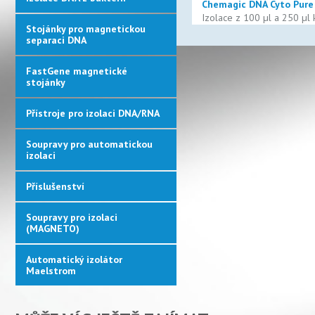
Chemagic DNA Cyto Pure
Izolace z 100
µl a
250
µl 
Stojánky pro magnetickou
separaci DNA
FastGene magnetické
stojánky
Přístroje pro izolaci DNA/RNA
Soupravy pro automatickou
izolaci
Příslušenství
Soupravy pro izolaci
(MAGNETO)
Automatický izolátor
Maelstrom