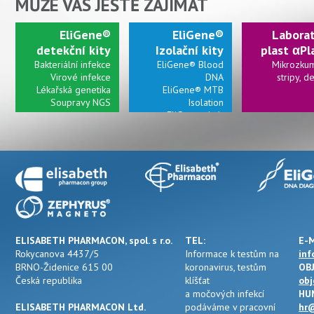
MŮŽE VÁS JEŠTĚ ZAJÍMAT
EliGene®
EliGene®
Laborat
detekční kity
Izolační kity
plast αPl
Bakteriální infekce
EliGene® Blood
Mikrozkum
Virové infekce
DNA
stripy, d
Lékařská genetika
EliGene® MTB
Soupravy NGS
Isolation
EliGene® Lab
Cleaner A
Připrav
kolonky a
ELISABETH PHARMACON, spol. s r.o.
TEL:
E-M
Rokycanova 4437/5
Informace k testům na
inf
BRNO-Židenice 615 00
koronavirus, testům
OB
Česká republika
klíšťat
obj
a močových infekcí
HU
ELISABETH PHARMACON Ltd.
podáváme v pracovní
hr@