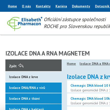
Home
O nás
Kontakty
Kariéra
Dokumenty
Dotazník
Oficiální zástupce společnosti
ROCHE pro Slovenskou republi
IZOLACE DNA A RNA MAGNETEM
Home
Izolace DNA a RN
Zpět
Izolace DNA z kr
Izolace DNA z krve
Chemagic DNA blood 10 
Izolace DNA/RNA z virů
Izolace genomické DNA z 1
Izolace DNA z tkání
Chemagic DNA blood 10k
Izolace genomické DNA z 
Izolace DNA z bakterií