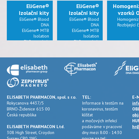
EliGene®
EliGene®
Homogeni
Izolační kity
Izolační kity
vzorků 
EliGene® Blood
EliGene® Blood
Homogeniz
DNA
DNA
Rozbíjející 
EliGene® MTB
EliGene® MTB
Isolation
Isolation
EliGene® Lab
EliGene® Lab
Cleaner A
Cleaner A
ELISABETH PHARMACON, spol. s r.o.
TEL:
E-M
Rokycanova 4437/5
Informace k testům na
inf
BRNO-Židenice 615 00
koronavirus, testům
OB
Česká republika
klíšťat
obj
a močových infekcí
HU
ELISABETH PHARMACON Ltd.
podáváme v pracovní
hr@
308 High Street, Croydon
dny mezi 8:00 - 14:30
Surrey CR0 1NG
pouze na tel: