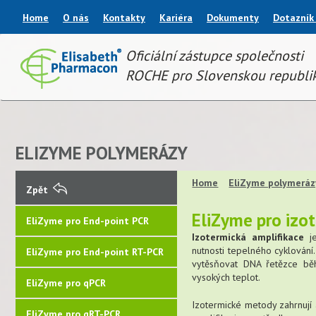
Home
O nás
Kontakty
Kariéra
Dokumenty
Dotazník
Oficiální zástupce společnosti
ROCHE pro Slovenskou republi
ELIZYME POLYMERÁZY
Home
EliZyme polymeráz
Zpět
EliZyme pro izot
EliZyme pro End-point PCR
Izotermická amplifikace
je
nutnosti tepelného cyklování
EliZyme pro End-point RT-PCR
vytěsňovat DNA řetězce bě
vysokých teplot.
EliZyme pro qPCR
Izotermické metody zahrnují
EliZyme pro qRT-PCR