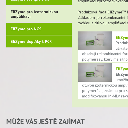
amplifikaci zprostředkovano
EliZyme pro izotermickou
Produktová řada
EliZyme™
amplifikaci
Základem je rekombinantní 
rychlou a citlivou amplifikaci
EliZyme pro NGS
EliZy
EliZyme doplňky k PCR
Produk
uživate
obsahují rekombinantní 
polymerázy, který má silnou
EliZy
EliZy
umožňu
citlivou izotermickou ampl
polymerázu, známou pro sv
modifikovanou M-MLV rever
MŮŽE VÁS JEŠTĚ ZAJÍMAT